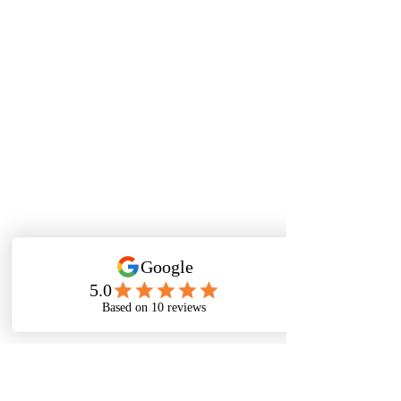
Peace I leave with u, My peace I give to u
(Jo
hn 14)
سلاَماً أَتْرُكُ لَكُمْ. سلاَمِي أُعْطِيكُمْ.
يوحنا ١٤
שָׁלוֹם אֲנִי מַשְׁאִיר לָכֶם, אֶת שְׁ
לוֹמִי אֲנִי נוֹתֵ
ן לָכֶם.
יוחנן יד