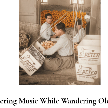
ring Music While
Wande
ring Ol