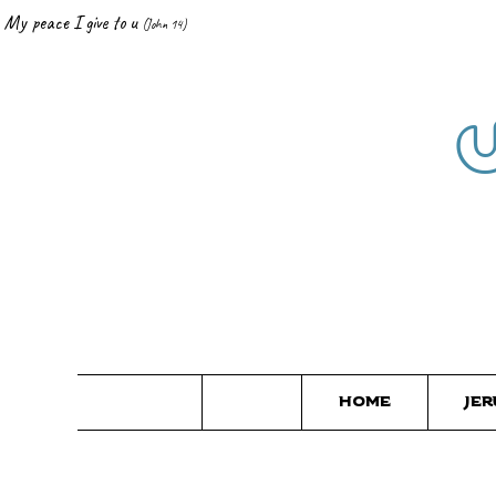
, My peace I give to u
(Jo
hn 14)
Home
Je