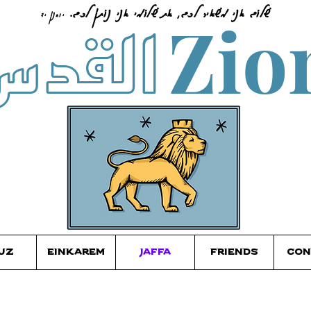
القدس
שָׁלוֹם אֲנִי מַשְׁאִיר לָכֶם, אֶת שְׁ
לוֹמִי אֲנִי נוֹתֵ
ן לָכֶם.
Zio
יוחנן יד
ruZ
EinKarem
Jaffa
Friends
Con